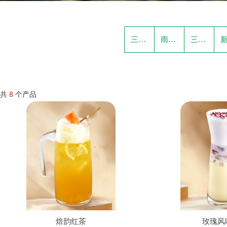
三色斛光花香
雨林永续净美
三王三后花香韵骨
共
8
个产品
焙韵红茶
玫瑰风